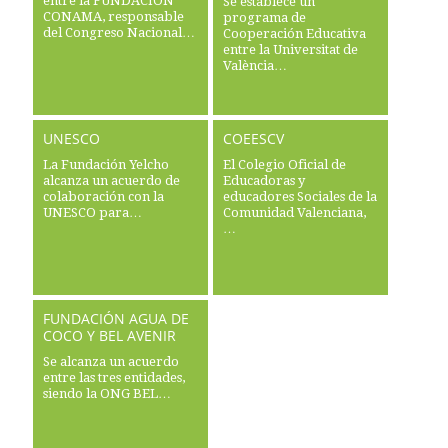
entre la FUNDACIÓN
Se establece un
CONAMA, responsable
programa de
del Congreso Nacional…
Cooperación Educativa
entre la Universitat de
València…
UNESCO
COEESCV
La Fundación Yelcho
El Colegio Oficial de
alcanza un acuerdo de
Educadoras y
colaboración con la
educadores Sociales de la
UNESCO para…
Comunidad Valenciana,
…
FUNDACIÓN AGUA DE
COCO Y BEL AVENIR
Se alcanza un acuerdo
entre las tres entidades,
siendo la ONG BEL…