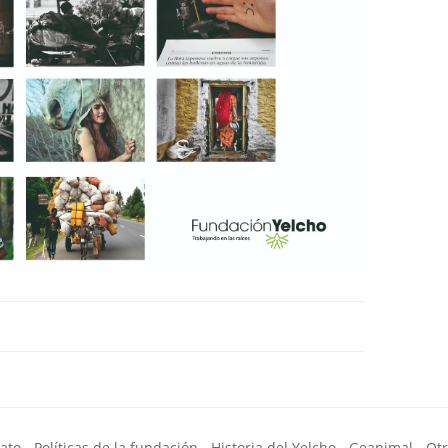
nato
Políticas de la fundación
Historia del Yelcho
Geanimal
Otr